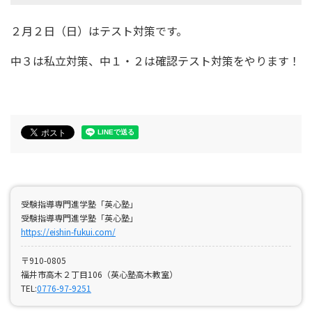
２月２日（日）はテスト対策です。
中３は私立対策、中１・２は確認テスト対策をやります！
受験指導専門進学塾「英心塾」
受験指導専門進学塾「英心塾」
https://eishin-fukui.com/
〒910-0805
福井市高木２丁目106（英心塾高木教室）
TEL:
0776-97-9251