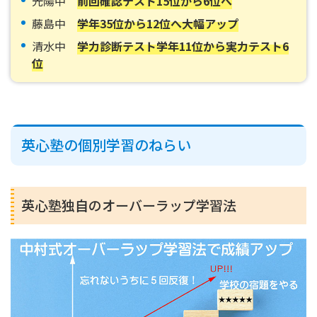
光陽中
前回確認テスト15位から6位へ
藤島中
学年35位から12位へ大幅アップ
清水中
学力診断テスト学年11位から実力テスト6
位
英心塾の個別学習のねらい
英心塾独自のオーバーラップ学習法