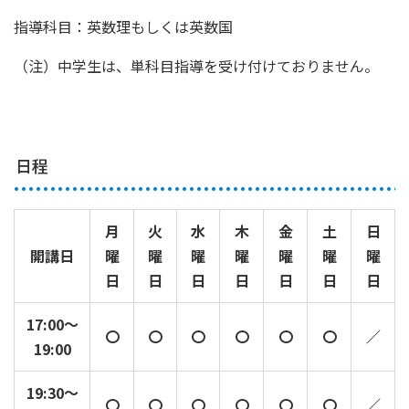
指導科目：英数理もしくは英数国
（注）中学生は、単科目指導を受け付けておりません。
日程
月
火
水
木
金
土
日
開講日
曜
曜
曜
曜
曜
曜
曜
日
日
日
日
日
日
日
17:00～
〇
〇
〇
〇
〇
〇
／
19:00
19:30～
〇
〇
〇
〇
〇
〇
／