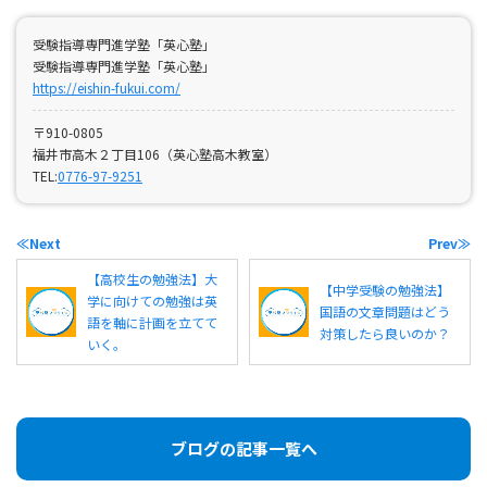
受験指導専門進学塾「英心塾」
受験指導専門進学塾「英心塾」
https://eishin-fukui.com/
〒910-0805
福井市高木２丁目106（英心塾高木教室）
TEL:
0776-97-9251
≪Next
Prev≫
【高校生の勉強法】大
【中学受験の勉強法】
学に向けての勉強は英
国語の文章問題はどう
語を軸に計画を立てて
対策したら良いのか？
いく。
ブログの記事一覧へ